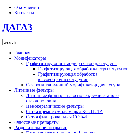
О компании
Контакты
ДАГАЗ
Главная
Модификаторы
Графитизирующий модификатор для чугуна
Графитизирующая обработка серых чугунов
Графитизирующая обработка
высокопрочных чугунов
Сфероидизирующий модификатор для чугуна
Литейные фильтры
Литейные фильтры на основе кремнеземного
стекловолокна
Пенокерамические фильтры
Сетка кремнеземная марки КС-11-ЛА
Сетка фильтровальная ССФ-4
Флюсовые препараты
Разделительное покрытие
Готовые краски на водной основе