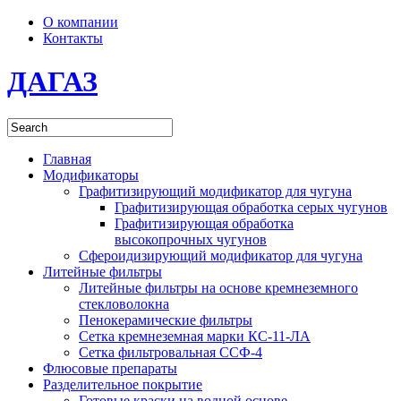
О компании
Контакты
ДАГАЗ
Главная
Модификаторы
Графитизирующий модификатор для чугуна
Графитизирующая обработка серых чугунов
Графитизирующая обработка
высокопрочных чугунов
Сфероидизирующий модификатор для чугуна
Литейные фильтры
Литейные фильтры на основе кремнеземного
стекловолокна
Пенокерамические фильтры
Сетка кремнеземная марки КС-11-ЛА
Сетка фильтровальная ССФ-4
Флюсовые препараты
Разделительное покрытие
Готовые краски на водной основе