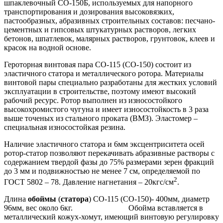
шпаклевочный СО-150Б, используемых для напорного
транспортирования и дозирования высоковязких,
пастообразных, абразивных строительных составов: песчано-
цементных и гипсовых штукатурных растворов, легких
бетонов, шпатлевок, малярных растворов, грунтовок, клеев и
красок на водной основе.
Героторная винтовая пара СО-115 (СО-150) состоит из
эластичного статора и металлического ротора. Материалы
винтовой пары специально разработаны для жестких условий
эксплуатации в строительстве, поэтому имеют высокий
рабочий ресурс. Ротор выполнен из износостойкого
высокохромистого чугуна и имеет износостойкость в 3 раза
выше точеных из стального проката (ВМЗ). Эластомер –
специальная износостойкая резина.
Наличие эластичного статора и 6мм эксцентриситета осей
ротор-статор позволяют перекачивать абразивные растворы с
содержанием твердой фазы до 75% размерами зерен фракций
до 3 мм и подвижностью не менее 7 см, определяемой по
2
ГОСТ 5802 – 78. Давление нагнетания – 20кгс/см
.
Длина
обоймы
(
статора
) СО-115 (СО-150)- 400мм, диаметр
96мм, вес около 6кг. Обойма вставляется в
металлический кожух-хомут, имеющий винтовую регулировку