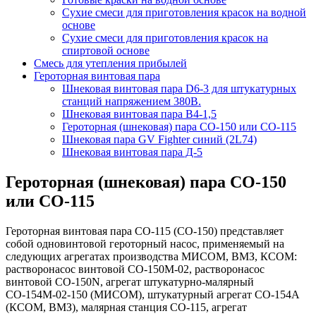
Сухие смеси для приготовления красок на водной
основе
Сухие смеси для приготовления красок на
спиртовой основе
Смесь для утепления прибылей
Героторная винтовая пара
Шнековая винтовая пара D6-3 для штукатурных
станций напряжением 380В.
Шнековая винтовая пара В4-1,5
Героторная (шнековая) пара СО-150 или СО-115
Шнековая пара GV Fighter синий (2L74)
Шнековая винтовая пара Д-5
Героторная (шнековая) пара СО-150
или СО-115
Героторная винтовая пара СО-115 (СО-150) представляет
собой одновинтовой героторный насос, применяемый на
следующих агрегатах производства МИСОМ, ВМЗ, КСОМ:
растворонасос винтовой СО-150М-02, растворонасос
винтовой СО-150N, агрегат штукатурно-малярный
СО-154М-02-150 (МИСОМ), штукатурный агрегат СО-154А
(КСОМ, ВМЗ), малярная станция СО-115, агрегат