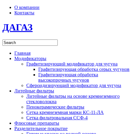
О компании
Контакты
ДАГАЗ
Главная
Модификаторы
Графитизирующий модификатор для чугуна
Графитизирующая обработка серых чугунов
Графитизирующая обработка
высокопрочных чугунов
Сфероидизирующий модификатор для чугуна
Литейные фильтры
Литейные фильтры на основе кремнеземного
стекловолокна
Пенокерамические фильтры
Сетка кремнеземная марки КС-11-ЛА
Сетка фильтровальная ССФ-4
Флюсовые препараты
Разделительное покрытие
Готовые краски на водной основе