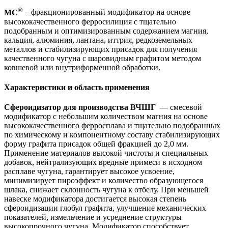
®
МС
– фракционированный модификатор на основе
высококачественного ферросилиция с тщательно
подобранным и оптимизированным содержанием магния,
кальция, алюминия, лантана, иттрия, редкоземельных
металлов и стабилизирующих присадок для получения
качественного чугуна с шаровидным графитом методом
ковшевой или внутриформенной обработки.
Характеристики и область применения
Сфероидизатор для производства ВЧШГ
— смесевой
модификатор с небольшим количеством магния на основе
высококачественного ферросплава и тщательно подобранных
по химическому и компонентному составу стабилизирующих
форму графита присадок общей фракцией до 2,0 мм.
Применение материалов высокой чистоты и специальных
добавок, нейтрализующих вредные примеси в исходном
расплаве чугуна, гарантирует высокое усвоение,
минимизирует пироэффект и количество образующегося
шлака, снижает склонность чугуна к отбелу. При меньшей
навеске модификатора достигается высокая степень
сфероидизации глобул графита, улучшение механических
показателей, измельчение и усреднение структуры
высокопрочного чугуна. Модификатор способствует