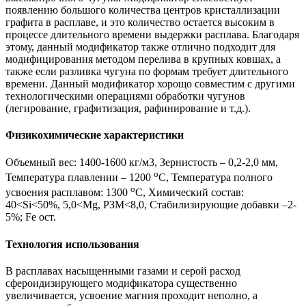
появлению большого количества центров кристаллизации
графита в расплаве, и это количество остается высоким в
процессе длительного времени выдержки расплава. Благодаря
этому, данный модификатор также отлично подходит для
модифицирования методом перелива в крупных ковшах, а
также если разливка чугуна по формам требует длительного
времени. Данный модификатор хорощо совместим с другими
технологическими операциями обработки чугунов
(легирование, графитизация, рафинирование и т.д.).
Физикохимические характеристики
Объемный вес: 1400-1600 кг/м3, Зернистость – 0,2-2,0 мм,
о
Температура плавлении – 1200
С, Температура полного
о
усвоения расплавом: 1300
С, Химический состав:
40<Si<50%, 5,0<Mg, РЗМ<8,0, Стабилизирующие добавки –2-
5%; Fe ост.
Технология использования
В расплавах насыщенными газами и серой расход
сфероидизирующего модификатора существенно
увеличивается, усвоение магния проходит неполно, а