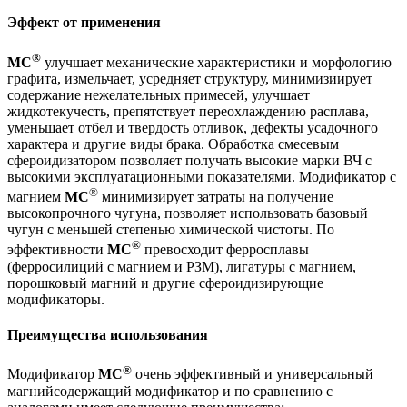
Эффект от применения
®
М
С
улучшает механические характеристики и морфологию
графита, измельчает, усредняет структуру, минимизиирует
содержание нежелательных примесей, улучшает
жидкотекучесть, препятствует переохлаждению расплава,
уменьшает отбел и твердость отливок, дефекты усадочного
характера и другие виды брака. Обработка смесевым
сфероидизатором позволяет получать высокие марки ВЧ с
высокими эксплуатационными показателями. Модификатор с
®
магнием
М
С
минимизирует затраты на получение
высокопрочного чугуна, позволяет использовать базовый
чугун с меньшей степенью химической чистоты. По
®
эффективности
М
С
превосходит ферросплавы
(ферросилиций с магнием и РЗМ), лигатуры с магнием,
порошковый магний и другие сфероидизирующие
модификаторы.
Преимущества использования
®
Модификатор
М
С
очень эффективный и универсальный
магнийсодержащий модификатор и по сравнению с