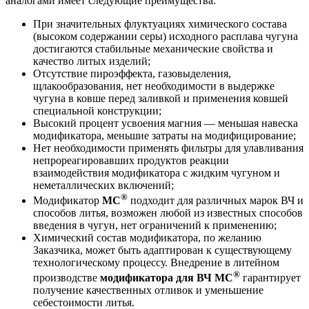
аналогами имеет следующие преимущества:
При значительных флуктуациях химического состава
(высоком содержании серы) исходного расплава чугуна
достигаются стабильные механические свойства и
качество литых изделий;
Отсутствие пироэффекта, газовыделения,
щлакообразования, нет необходимости в выдержке
чугуна в ковше перед заливкой и применения ковшей
специальной конструкции;
Высокий процент усвоения магния — меньшая навеска
модификатора, меньшие затраты на модифицирование;
Нет необходимости применять фильтры для улавливания
непрореагировавших продуктов реакции
взаимодействия модификатора с жидким чугуном и
неметаллических включений;
®
Модификатор
М
С
подходит для различных марок ВЧ и
способов литья, возможен любой из известных способов
введения в чугун, нет ограничений к применению;
Химический состав модификатора, по желанию
Заказчика, может быть адаптирован к существующему
технологическому процессу. Внедрение в литейном
®
производстве
модификатора для ВЧ
М
С
гарантирует
получение качественных отливок и уменьшение
себестоимости литья.