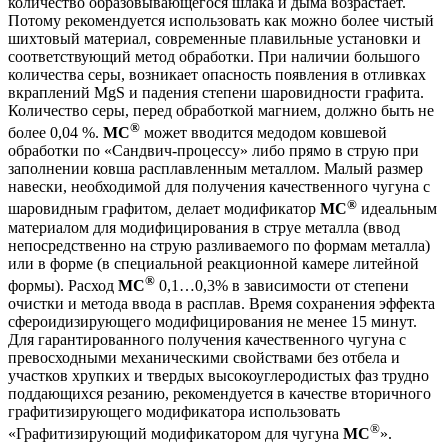
количество образовывающегося шлака и дыма возрастает.
Потому рекомендуется использовать как можно более чистый
шихтовый материал, современные плавильные установки и
соответствующий метод обработки. При наличии большого
количества серы, возникает опасность появления в отливках
вкраплений MgS и падения степени шаровидности графита.
Количество серы, перед обработкой магнием, должно быть не
®
более 0,04 %.
М
С
может вводится медодом ковшевой
обработки по «Сандвич-процессу» либо прямо в струю при
заполнении ковша расплавленным металлом. Малый размер
навески, необходимой для получения качественного чугуна с
®
шаровидным графитом, делает модификатор
М
С
идеальным
материалом для модифицирования в струе металла (ввод
непосредственно на струю разливаемого по формам металла)
или в форме (в специальной реакционной камере литейной
®
формы). Расход
М
С
0,1…0,3% в зависимости от степени
очистки и метода ввода в расплав. Время сохранения эффекта
сфероидизирующего модифицирования не менее 15 минут.
Для гарантированного получения качественного чугуна с
превосходными механическими свойствами без отбела и
участков хрупких и твердых высокоуглеродистых фаз трудно
поддающихся резанию, рекомендуется в качестве вторичного
графитизирующего модификатора использовать
®
«Графитизирующий модификатором для чугуна
М
С
».