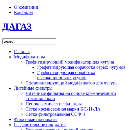
О компании
Контакты
ДАГАЗ
Главная
Модификаторы
Графитизирующий модификатор для чугуна
Графитизирующая обработка серых чугунов
Графитизирующая обработка
высокопрочных чугунов
Сфероидизирующий модификатор для чугуна
Литейные фильтры
Литейные фильтры на основе кремнеземного
стекловолокна
Пенокерамические фильтры
Сетка кремнеземная марки КС-11-ЛА
Сетка фильтровальная ССФ-4
Флюсовые препараты
Разделительное покрытие
Готовые краски на водной основе