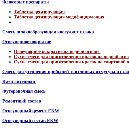
Флюсовые препараты
Таблетка дегазирующая
Таблетка дегазирующая модифицирующая
Смесь шлакообразующая коогулянт шлака
Огнеупорное покрытие
Огнеупорное покрытие на водной основе
Сухие смеси для приготовления красок на водной осн
Сухие смеси для приготовления красок на спиртовой 
Смесь для утепления прибылей в отливках из чугуна и ста
Клей литейный
Футеровочная смесь
Ремонтный состав
Огнеупорный цемент EKW
Огнеупорный состав EKW