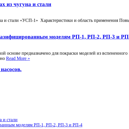
х из чугуна и стали
на и стали «УСП-1» Характеристики и область применения Пов
газифицированным моделям РП-1, РП-2, РП-3 и РП
ной основе предназначено для покраски моделей из вспененног
ано
Read More »
насосов.
а и стали
ванным моделям РП-1, РП-2, РП-3 и РП-4