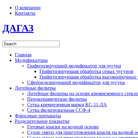
О компании
Контакты
ДАГАЗ
Главная
Модификаторы
Графитизирующий модификатор для чугуна
Графитизирующая обработка серых чугунов
Графитизирующая обработка высокопрочных 
Сфероидизирующий модификатор для чугуна
Литейные фильтры
Литейные фильтры на основе кремнеземного стекл
Пенокерамические фильтры
Сетка кремнеземная марки КС-11-ЛА
Сетка фильтровальная ССФ-4
Флюсовые препараты
Разделительное покрытие
Готовые краски на водной основе
Сухие смеси для приготовления красок на водной о
Сухие смеси для приготовления красок на спиртово