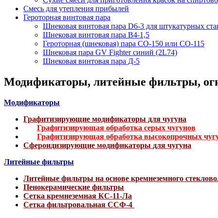
Смесь для утепления прибылей
Героторная винтовая пара
Шнековая винтовая пара D6-3 для штукатурных ст
Шнековая винтовая пара В4-1,5
Героторная (шнековая) пара СО-150 или СО-115
Шнековая пара GV Fighter синий (2L74)
Шнековая винтовая пара Д-5
Модификаторы, литейные фильтры, огн
Модификаторы
Графитизирующие модификаторы для чугуна
Графитизирующая обработка серых чугунов
Графитизирующая обработка высокопрочных чуг
Сфероидизирующие модификаторы для чугуна
Литейные фильтры
Литейные фильтры на основе кремнеземного стеклов
Пенокерамические фильтры
Сетка кремнеземная КС-11-Ла
Сетка фильтровальная ССФ-4