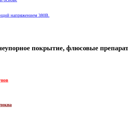
анций напряжением 380В.
еупорное покрытие, флюсовые препараты
унов
олокна