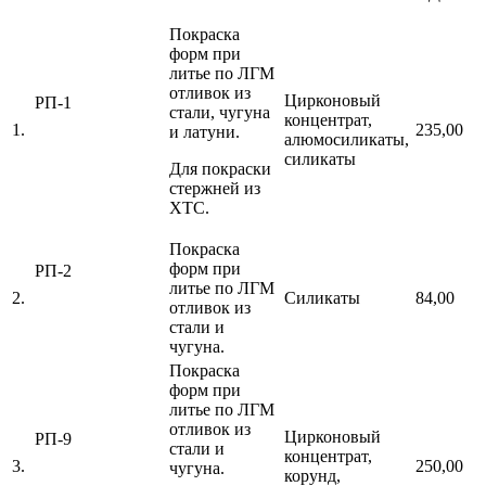
Покраска
форм при
литье по ЛГМ
отливок из
Цирконовый
РП-1
стали, чугуна
концентрат,
1.
235,00
и латуни.
алюмосиликаты,
силикаты
Для покраски
стержней из
ХТС.
Покраска
форм при
РП-2
литье по ЛГМ
2.
Силикаты
84,00
отливок из
стали и
чугуна.
Покраска
форм при
литье по ЛГМ
отливок из
Цирконовый
РП-9
стали и
концентрат,
3.
250,00
чугуна.
корунд,