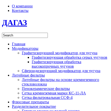
О компании
Контакты
ДАГАЗ
Главная
Модификаторы
Графитизирующий модификатор для чугуна
Графитизирующая обработка серых чугунов
Графитизирующая обработка
высокопрочных чугунов
Сфероидизирующий модификатор для чугуна
Литейные фильтры
Литейные фильтры на основе кремнеземного
стекловолокна
Пенокерамические фильтры
Сетка кремнеземная марки КС-11-ЛА
Сетка фильтровальная ССФ-4
Флюсовые препараты
Разделительное покрытие
Готовые краски на водной основе