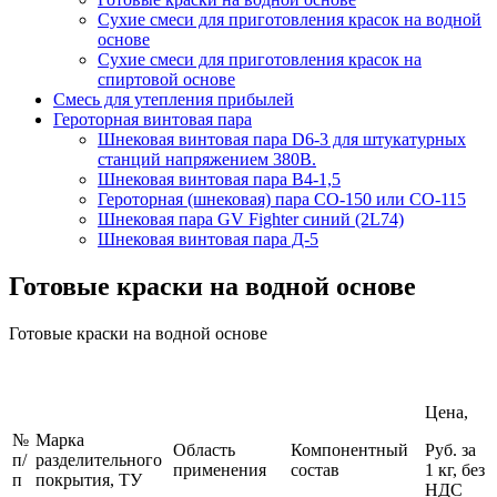
Сухие смеси для приготовления красок на водной
основе
Сухие смеси для приготовления красок на
спиртовой основе
Смесь для утепления прибылей
Героторная винтовая пара
Шнековая винтовая пара D6-3 для штукатурных
станций напряжением 380В.
Шнековая винтовая пара В4-1,5
Героторная (шнековая) пара СО-150 или СО-115
Шнековая пара GV Fighter синий (2L74)
Шнековая винтовая пара Д-5
Готовые краски на водной основе
Готовые краски на водной основе
Цена,
№
Марка
Область
Компонентный
Руб. за
п/
разделительного
применения
состав
1 кг, без
п
покрытия, ТУ
НДС