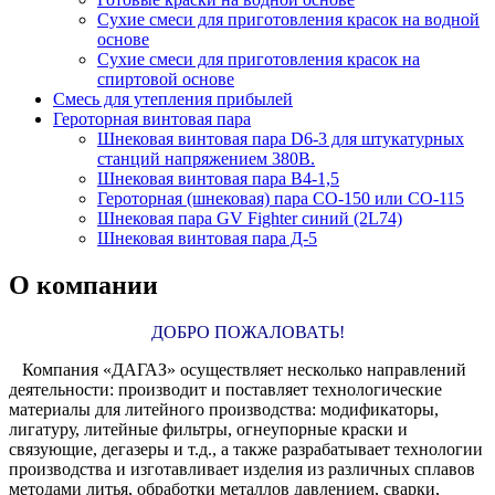
Сухие смеси для приготовления красок на водной
основе
Сухие смеси для приготовления красок на
спиртовой основе
Смесь для утепления прибылей
Героторная винтовая пара
Шнековая винтовая пара D6-3 для штукатурных
станций напряжением 380В.
Шнековая винтовая пара В4-1,5
Героторная (шнековая) пара СО-150 или СО-115
Шнековая пара GV Fighter синий (2L74)
Шнековая винтовая пара Д-5
О компании
ДОБРО ПОЖАЛОВАТЬ!
Компания «ДАГАЗ» осуществляет несколько направлений
деятельности: производит и поставляет технологические
материалы для литейного производства: модификаторы,
лигатуру, литейные фильтры, огнеупорные краски и
связующие, дегазеры и т.д., а также разрабатывает технологии
производства и изготавливает изделия из различных сплавов
методами литья, обработки металлов давлением, сварки,