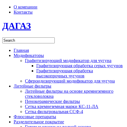
О компании
Контакты
ДАГАЗ
Главная
Модификаторы
Графитизирующий модификатор для чугуна
Графитизирующая обработка серых чугунов
Графитизирующая обработка
высокопрочных чугунов
Сфероидизирующий модификатор для чугуна
Литейные фильтры
Литейные фильтры на основе кремнеземного
стекловолокна
Пенокерамические фильтры
Сетка кремнеземная марки КС-11-ЛА
Сетка фильтровальная ССФ-4
Флюсовые препараты
Разделительное покрытие
Готовые краски на водной основе