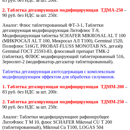
83 руб. без НДС за шт. 200г.
2. Таблетка дегазирующая модифицирующая ТДМА-250
–
90 руб. без НДС за шт. 250г.
Аналог: Флюс таблетированный ФТ-3-1, Таблетки
дегазирующая модифицирующая Литофлюс Т-9,
Модифицирующая таблетка SCHAFER MIKROSAL AL T 100
(МИКРОСАЛ AL T 100, Микросал АЛ Т100), Germinal 1520,
Полифлюс 516GT, PROBAT-FLUSS MONOTAB NS, дегазёр
Germinal ГОСТ 25593-83, флюсовый препарат ТМК-2
(таблетки), ФЛЮС модифицирующий таблетированный 516,
Зернолит-2 (модификатор-дегазатор таблетированный).
Таблетка дегазирующая азотсодержащая с комплексным
модифицирующим эффектом для обработки силуминов.
1. Таблетка дегазирующая модифицирующая ТДММ-200
–
83 руб. без НДС за шт. 200г.
2. Таблетка дегазирующая модифицирующая ТДММ-250
–
90 руб. без НДС за шт. 250г.
Аналог: Таблетки модифицирующиее рафинирубщее
ЛитоФлюс Т М 10, флюс SCHAFER Mikrosal CU T 200
(таблетированный), Mikrosal Cu T100, LOGAS 504