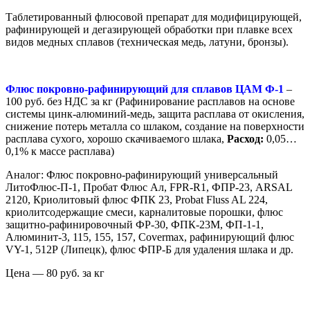
Таблетированный флюсовой препарат для модифицирующей,
рафинирующей и дегазирующей обработки при плавке всех
видов медных сплавов (техническая медь, латуни, бронзы).
Флюс покровно-рафинирующий для сплавов ЦАМ Ф-1
–
100 руб. без НДС за кг (Рафинирование расплавов на основе
системы цинк-алюминий-медь, защита расплава от окисления,
снижение потерь металла со шлаком, создание на поверхности
расплава сухого, хорошо скачиваемого шлака,
Расход:
0,05…
0,1% к массе расплава)
Аналог: Флюс покровно-рафинирующий универсальный
ЛитоФлюс-П-1, Пробат Флюс Ал, FPR-R1, ФПР-23, ARSAL
2120, Криолитовый флюс ФПК 23, Probat Fluss AL 224,
криолитсодержащие смеси, карналитовые порошки, флюс
защитно-рафинировочный ФР-30, ФПК-23М, ФП-1-1,
Алюминит-3, 115, 155, 157, Covermax, рафинирующий флюс
VY-1, 512Р (Липецк), флюс ФПР-Б для удаления шлака и др.
Цена — 80 руб. за кг