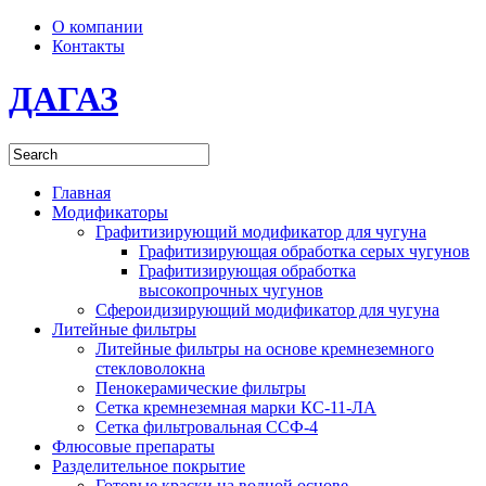
О компании
Контакты
ДАГАЗ
Главная
Модификаторы
Графитизирующий модификатор для чугуна
Графитизирующая обработка серых чугунов
Графитизирующая обработка
высокопрочных чугунов
Сфероидизирующий модификатор для чугуна
Литейные фильтры
Литейные фильтры на основе кремнеземного
стекловолокна
Пенокерамические фильтры
Сетка кремнеземная марки КС-11-ЛА
Сетка фильтровальная ССФ-4
Флюсовые препараты
Разделительное покрытие
Готовые краски на водной основе