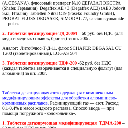
(A.CESANA), флюсовый препарат №10 ДЕГАЗАЛ ЭКСТРА
(Shafer, Германия), Degaffex AE / 3 (Degaffex AE3) (AE3 Jodovit
S.r.l, Италия), Tabletten Nitral C19 (Foseko Foundry GmbH),
PROBAT FLUSS DEGASER, SIMODAL 77, calcium cyanamide
— potass
2. Таблетки дегазирующие ТД-200М
– 60 руб. без НДС (для
меди и медных сплавов, бронзы) за шт. 200г.
Аналог: ЛитоФлюс-Т-Д-11, флюс SCHAFER DEGASAL CU
T200 (таблетированный), LOGAS 504
3. Таблетки дегазирующие ТДФ-200
-62 руб. без НДС
(каждая таблетка заворачивается в специальную фольгу) (для
алюминия) за шт. 200г.
Таблетка дегазирующая азотсодержащая с комплексным
модифицирующим эффектом для обработки алюминиево-
кремниевых расплавов.
Рафинирующий газ — азот. Расход
0,1-0,4% к массе жидкого расплава. Способ ввода — при
помощи погружного «колокольчика».
1. Таблетка дегазирующая модифицирующая ТДМА-200
–