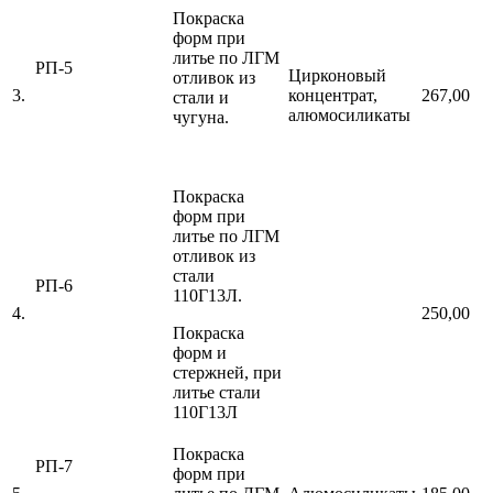
Покраска
форм при
литье по ЛГМ
РП-5
Цирконовый
отливок из
3.
концентрат,
267,00
стали и
алюмосиликаты
чугуна.
Покраска
форм при
литье по ЛГМ
отливок из
стали
РП-6
110Г13Л.
4.
250,00
Покраска
форм и
стержней, при
литье стали
110Г13Л
Покраска
РП-7
форм при