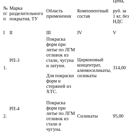
Цена,
№
Марка
Область
Компонентный
руб. за
п/
разделительного
применения
состав
1 кг, без
п
покрытия, ТУ
НДС
I
II
III
IV
V
Покраска
форм при
литье по ЛГМ
отливок из
Цирконовый
РП-3
стали, чугуна
концентрат,
и латуни.
1.
314,00
алюмосиликаты,
Для покраски
силикаты
форм и
стержней из
ХТС.
Покраска
форм при
РП-4
литье по ЛГМ
2.
Силикаты
95,00
отливок из
стали и
чугуна.