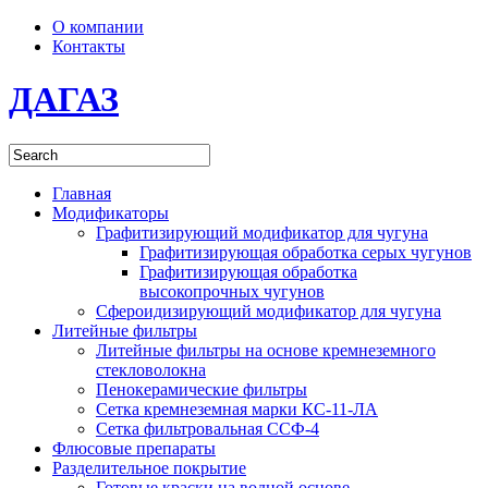
О компании
Контакты
ДАГАЗ
Главная
Модификаторы
Графитизирующий модификатор для чугуна
Графитизирующая обработка серых чугунов
Графитизирующая обработка
высокопрочных чугунов
Сфероидизирующий модификатор для чугуна
Литейные фильтры
Литейные фильтры на основе кремнеземного
стекловолокна
Пенокерамические фильтры
Сетка кремнеземная марки КС-11-ЛА
Сетка фильтровальная ССФ-4
Флюсовые препараты
Разделительное покрытие
Готовые краски на водной основе