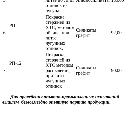
5.
литье по ЛГМ
Алюмосиликаты
185,00
отливок из
чугуна.
Покраска
стержней из
РП-11
ХТС, методом
Силикаты,
6.
облива, при
92,00
графит
литье
чугунных
отливок.
Покраска
стержней из
РП-12
ХТС методом
Силикаты,
7.
распыления,
90,00
графит
при литье
чугунных
отливок
Для проведения опытно-промышленных испытаний
вышлем безвозмездно опытную партию продукции.