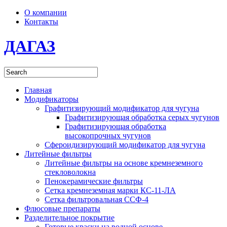
О компании
Контакты
ДАГАЗ
Главная
Модификаторы
Графитизирующий модификатор для чугуна
Графитизирующая обработка серых чугунов
Графитизирующая обработка
высокопрочных чугунов
Сфероидизирующий модификатор для чугуна
Литейные фильтры
Литейные фильтры на основе кремнеземного
стекловолокна
Пенокерамические фильтры
Сетка кремнеземная марки КС-11-ЛА
Сетка фильтровальная ССФ-4
Флюсовые препараты
Разделительное покрытие
Готовые краски на водной основе