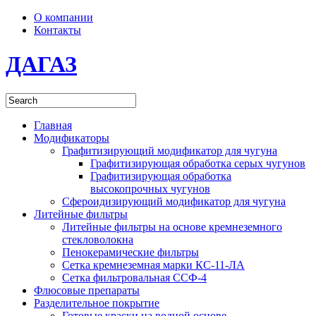
О компании
Контакты
ДАГАЗ
Главная
Модификаторы
Графитизирующий модификатор для чугуна
Графитизирующая обработка серых чугунов
Графитизирующая обработка
высокопрочных чугунов
Сфероидизирующий модификатор для чугуна
Литейные фильтры
Литейные фильтры на основе кремнеземного
стекловолокна
Пенокерамические фильтры
Сетка кремнеземная марки КС-11-ЛА
Сетка фильтровальная ССФ-4
Флюсовые препараты
Разделительное покрытие
Готовые краски на водной основе