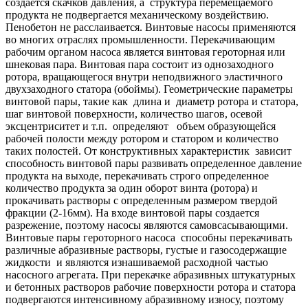
создается скачков давления, а структура перемещаемого
продукта не подвергается механическому воздействию.
Пенобетон не расслаивается. Винтовые насосы применяются
во многих отраслях промышленности. Перекачивающим
рабочим органом насоса является винтовая героторная или
шнековая пара. Винтовая пара состоит из однозаходного
ротора, вращающегося внутри неподвижного эластичного
двухзаходного статора (обоймы). Геометрические параметры
винтовой пары, такие как длина и диаметр ротора и статора,
шаг винтовой поверхности, количество шагов, осевой
эксцентриситет и т.п. определяют объем образующейся
рабочей полости между ротором и статором и количество
таких полостей. От конструктивных характеристик зависит
способность винтовой пары развивать определенное давление
продукта на выходе, перекачивать строго определенное
количество продукта за один оборот винта (ротора) и
прокачивать растворы с определенным размером твердой
фракции (2-16мм). На входе винтовой пары создается
разрежение, поэтому насосы являются самовсасывающими.
Винтовые пары героторного насоса способны перекачивать
различные абразивные растворы, густые и газосодержащие
жидкости и являются изнашиваемой расходной частью
насосного агрегата. При перекачке абразивных штукатурных
и бетонных растворов рабочие поверхности ротора и статора
подвергаются интенсивному абразивному износу, поэтому