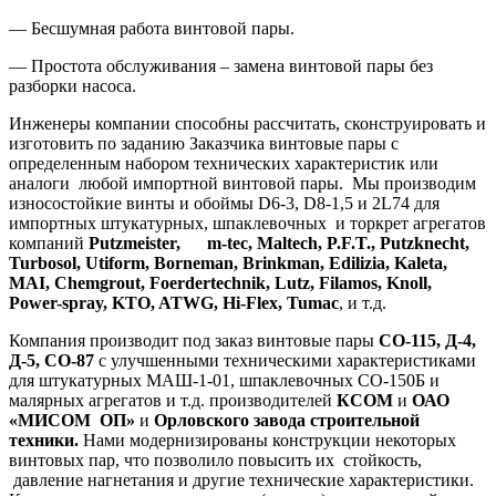
— Бесшумная работа винтовой пары.
— Простота обслуживания – замена винтовой пары без
разборки насоса.
Инженеры компании способны рассчитать, сконструировать и
изготовить по заданию Заказчика винтовые пары с
определенным набором технических характеристик или
аналоги любой импортной винтовой пары. Мы производим
износостойкие винты и обоймы D6-3, D8-1,5 и 2L74 для
импортных штукатурных, шпаклевочных и торкрет агрегатов
компаний
Putzmeister, m-tec, Maltech, P.F.T., Putz
knecht,
Turbosol, Utiform, Borneman, Brinkman, Edilizia, Kaleta,
MAI, Chemgrout, Foerdertechnik, Lutz,
Filamos, Knoll,
Power-spray, KTO,
ATWG, Hi-Flex, Tumac
, и т.д.
Компания производит под заказ винтовые пары
СО-115, Д-4,
Д-5, СО-87
с улучшенными техническими характеристиками
для штукатурных МАШ-1-01, шпаклевочных СО-150Б и
малярных агрегатов и т.д. производителей
КСОМ
и
ОАО
«МИСОМ ОП»
и
Орловского завода строительной
техники.
Нами модернизированы конструкции некоторых
винтовых пар, что позволило повысить их стойкость,
давление нагнетания и другие технические характеристики.