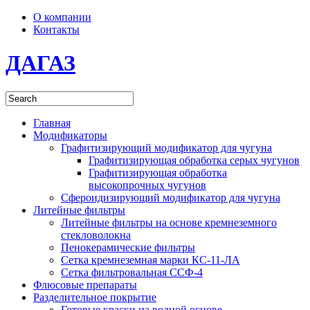
О компании
Контакты
ДАГАЗ
Главная
Модификаторы
Графитизирующий модификатор для чугуна
Графитизирующая обработка серых чугунов
Графитизирующая обработка
высокопрочных чугунов
Сфероидизирующий модификатор для чугуна
Литейные фильтры
Литейные фильтры на основе кремнеземного
стекловолокна
Пенокерамические фильтры
Сетка кремнеземная марки КС-11-ЛА
Сетка фильтровальная ССФ-4
Флюсовые препараты
Разделительное покрытие
Готовые краски на водной основе