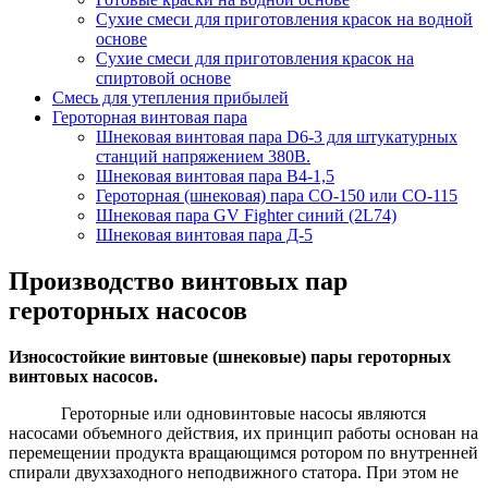
Сухие смеси для приготовления красок на водной
основе
Сухие смеси для приготовления красок на
спиртовой основе
Смесь для утепления прибылей
Героторная винтовая пара
Шнековая винтовая пара D6-3 для штукатурных
станций напряжением 380В.
Шнековая винтовая пара В4-1,5
Героторная (шнековая) пара СО-150 или СО-115
Шнековая пара GV Fighter синий (2L74)
Шнековая винтовая пара Д-5
Производство винтовых пар
героторных насосов
Износостойкие винтовые (шнековые) пары героторных
винтовых насосов.
Героторные или одновинтовые насосы являются
насосами объемного действия, их принцип работы основан на
перемещении продукта вращающимся ротором по внутренней
спирали двухзаходного неподвижного статора. При этом не