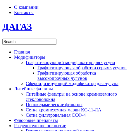
О компании
Контакты
ДАГАЗ
Главная
Модификаторы
Графитизирующий модификатор для чугуна
Графитизирующая обработка серых чугунов
Графитизирующая обработка
высокопрочных чугунов
Сфероидизирующий модификатор для чугуна
Литейные фильтры
Литейные фильтры на основе кремнеземного
стекловолокна
Пенокерамические фильтры
Сетка кремнеземная марки КС-11-ЛА
Сетка фильтровальная ССФ-4
Флюсовые препараты
Разделительное покрытие
Готовые краски на водной основе