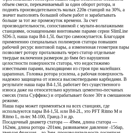
объем смеси, перекачиваемый за один оборот ротора, и
поднять производительность малых 220в станций на 30%, а
значит выполнять больший объем работ и зарабатывать
больше за тот же промежуток времени. За счет
производительности, сопоставимой с мульти-вольтажными
станциями, оснащенными винтовыми парами серии SlimLine
SD6-3, наша пара В4-1,5L быстро самоокупается
. Благодаря
применению специальных полимеров статора повышен
рабочий ресурс винтовой пары, а измененная геометрия пары
позволяет ротору проталкивать через статор отдельные
твердые включения размером до 6мм без нарушения
целостности поверхности статора, что недостижимо
известными парами, выходящими из строя при малейших
царапинах. Головка ротора усилена, а рабочая поверхность
надежно защищена от износа высокотвердыми карбидами. В
результате наша пара В4-1,5L работает без существенного
износа даже на относительно крупных цементно-песчаных
смесях (типа Суффикс) и отрабатывает более 30т в смешанном
режиме.
Наша пара может применяться на всех станциях, где
используются пары В4-1,5L или В4-2L, это PFT Ritmo M и
Ritmo L, m-tec M-100, Гранд-3 и др.
Посадочный диаметр статора — 49мм, длина статора —
162мм, длина ротора -201мм, развиваемое давление -15бар,
твердая фракция – до 3мм, производительность расчетная –