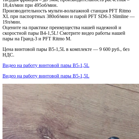
18,4л/мин при 495об/мин.
Производительность мульти-вольтажной станция PFT Ritmo
XL при паспортных 380об/мин и парой PFT SD6-3 Slimline —
19л/мин.
Оцените на практике преимущества нашей надежной и
скоростной пары В4-1,5L! Смотрите видео работы нашей
пары на Гранд-3 и PFT Ritmo M.
Цена винтовой пары В5-1,5L в комплекте — 9 600 руб., без
НДС.
Видео на работу винтовой пары В5-1,5L
Видео на работу винтовой пары В5-1,5L