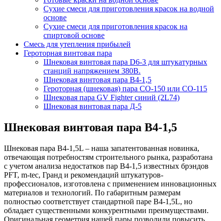
Сухие смеси для приготовления красок на водной
основе
Сухие смеси для приготовления красок на
спиртовой основе
Смесь для утепления прибылей
Героторная винтовая пара
Шнековая винтовая пара D6-3 для штукатурных
станций напряжением 380В.
Шнековая винтовая пара В4-1,5
Героторная (шнековая) пара СО-150 или СО-115
Шнековая пара GV Fighter синий (2L74)
Шнековая винтовая пара Д-5
Шнековая винтовая пара В4-1,5
Шнековая пара В4-1,5L – наша запатентованная новинка,
отвечающая потребностям строительного рынка, разработана
с учетом анализа недостатков пар В4-1,5 известных брэндов
PFT, m-tec, Гранд и рекомендаций штукатуров-
профессионалов, изготовлена с применением инновационных
материалов и технологий. По габаритным размерам
полностью соответствует стандартной паре В4-1,5L, но
обладает существенными конкурентными преимуществами.
Оригинальная геометрия нашей пары позволили повысить