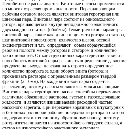
Пенобетон не расслаивается. Винтовые насосы применяются
во многих отраслях промышленности. Перекачивающим
рабочим органом насоса является винтовая героторная или
шнековая пара. Винтовая пара состоит из однозаходного
ротора, вращающегося внутри неподвижного эластичного
двухзаходного статора (обоймы). Геометрические параметры
винтовой пары, такие как длина и диаметр ротора и статора,
шаг винтовой поверхности, количество шагов, осевой
эксцентриситет и т.п. определяют объем образующейся
рабочей полости между ротором и статором и количество
таких полостей. От конструктивных характеристик зависит
способность винтовой пары развивать определенное давление
продукта на выходе, перекачивать строго определенное
количество продукта за один оборот винта (ротора) и
прокачивать растворы с определенным размером твердой
фракции (2-16мм). На входе винтовой пары создается
разрежение, поэтому насосы являются самовсасывающими.
Винтовые пары героторного насоса способны перекачивать
различные абразивные растворы, густые и газосодержащие
жидкости и являются изнашиваемой расходной частью
насосного агрегата. При перекачке абразивных штукатурных
и бетонных растворов рабочие поверхности ротора и статора
подвергаются интенсивному абразивному износу, поэтому
ротор изготавливается из износостойкого твердого сплава, а
статор из износостойкого эластичного материала.