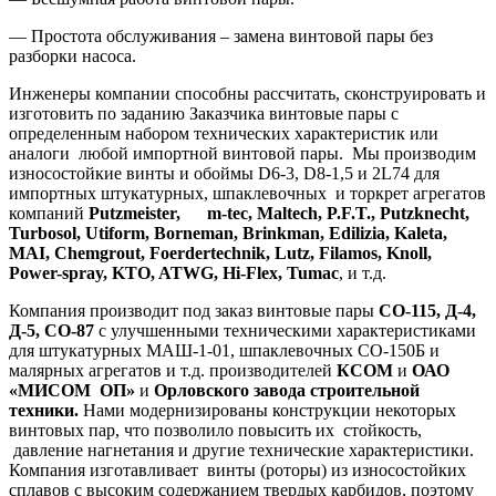
— Простота обслуживания – замена винтовой пары без
разборки насоса.
Инженеры компании способны рассчитать, сконструировать и
изготовить по заданию Заказчика винтовые пары с
определенным набором технических характеристик или
аналоги любой импортной винтовой пары. Мы производим
износостойкие винты и обоймы D6-3, D8-1,5 и 2L74 для
импортных штукатурных, шпаклевочных и торкрет агрегатов
компаний
Putzmeister, m-tec, Maltech, P.F.T., Putz
knecht,
Turbosol, Utiform, Borneman, Brinkman, Edilizia, Kaleta,
MAI, Chemgrout, Foerdertechnik, Lutz,
Filamos, Knoll,
Power-spray, KTO,
ATWG, Hi-Flex, Tumac
, и т.д.
Компания производит под заказ винтовые пары
СО-115, Д-4,
Д-5, СО-87
с улучшенными техническими характеристиками
для штукатурных МАШ-1-01, шпаклевочных СО-150Б и
малярных агрегатов и т.д. производителей
КСОМ
и
ОАО
«МИСОМ ОП»
и
Орловского завода строительной
техники.
Нами модернизированы конструкции некоторых
винтовых пар, что позволило повысить их стойкость,
давление нагнетания и другие технические характеристики.
Компания изготавливает винты (роторы) из износостойких
сплавов с высоким содержанием твердых карбидов, поэтому