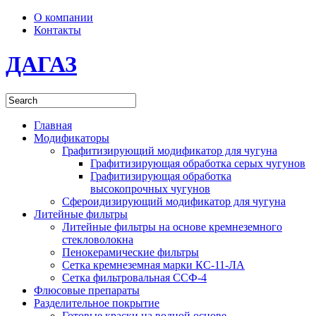
О компании
Контакты
ДАГАЗ
Главная
Модификаторы
Графитизирующий модификатор для чугуна
Графитизирующая обработка серых чугунов
Графитизирующая обработка
высокопрочных чугунов
Сфероидизирующий модификатор для чугуна
Литейные фильтры
Литейные фильтры на основе кремнеземного
стекловолокна
Пенокерамические фильтры
Сетка кремнеземная марки КС-11-ЛА
Сетка фильтровальная ССФ-4
Флюсовые препараты
Разделительное покрытие
Готовые краски на водной основе