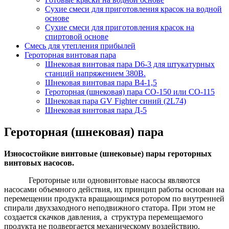
Сухие смеси для приготовления красок на водной
основе
Сухие смеси для приготовления красок на
спиртовой основе
Смесь для утепления прибылей
Героторная винтовая пара
Шнековая винтовая пара D6-3 для штукатурных
станций напряжением 380В.
Шнековая винтовая пара В4-1,5
Героторная (шнековая) пара СО-150 или СО-115
Шнековая пара GV Fighter синий (2L74)
Шнековая винтовая пара Д-5
Героторная (шнековая) пара
Износостойкие винтовые (шнековые) пары героторных
винтовых насосов.
Героторные или одновинтовые насосы являются
насосами объемного действия, их принцип работы основан на
перемещении продукта вращающимся ротором по внутренней
спирали двухзаходного неподвижного статора. При этом не
создается скачков давления, а структура перемещаемого
продукта не подвергается механическому воздействию.