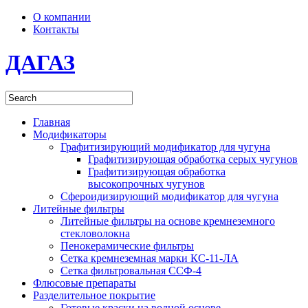
О компании
Контакты
ДАГАЗ
Главная
Модификаторы
Графитизирующий модификатор для чугуна
Графитизирующая обработка серых чугунов
Графитизирующая обработка
высокопрочных чугунов
Сфероидизирующий модификатор для чугуна
Литейные фильтры
Литейные фильтры на основе кремнеземного
стекловолокна
Пенокерамические фильтры
Сетка кремнеземная марки КС-11-ЛА
Сетка фильтровальная ССФ-4
Флюсовые препараты
Разделительное покрытие
Готовые краски на водной основе