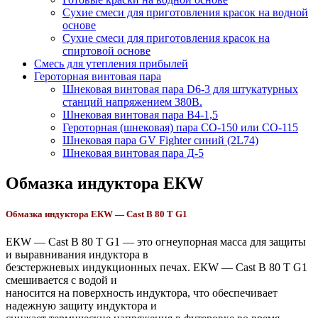
Сухие смеси для приготовления красок на водной
основе
Сухие смеси для приготовления красок на
спиртовой основе
Смесь для утепления прибылей
Героторная винтовая пара
Шнековая винтовая пара D6-3 для штукатурных
станций напряжением 380В.
Шнековая винтовая пара В4-1,5
Героторная (шнековая) пара СО-150 или СО-115
Шнековая пара GV Fighter синий (2L74)
Шнековая винтовая пара Д-5
Обмазка индуктора ЕКW
Обмазка индуктора ЕКW — Cast B 80 T G1
ЕКW — Cast B 80 T G1 — это огнеупорная масса для защиты
и выравнивания индуктора в
безстержневых индукционных печах. ЕКW — Cast B 80 T G1
смешивается с водой и
наносится на поверхность индуктора, что обеспечивает
надежную защиту индуктора и